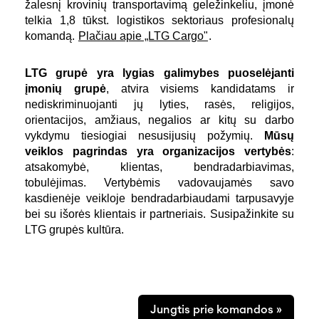
žalesnį krovinių transportavimą geležinkeliu, įmonė
telkia 1,8 tūkst. logistikos sektoriaus profesionalų
komandą.
Plačiau apie „LTG Cargo"
.
LTG grupė yra lygias galimybes puoselėjanti
įmonių grupė
, atvira visiems kandidatams ir
nediskriminuojanti jų lyties, rasės, religijos,
orientacijos, amžiaus, negalios ar kitų su darbo
vykdymu tiesiogiai nesusijusių požymių.
Mūsų
veiklos pagrindas yra organizacijos vertybės
:
atsakomybė, klientas, bendradarbiavimas,
tobulėjimas. Vertybėmis vadovaujamės savo
kasdienėje veikloje bendradarbiaudami tarpusavyje
bei su išorės klientais ir partneriais.
Susipažinkite su
LTG grupės kultūra.
Jungtis prie komandos »