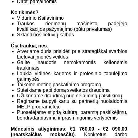
Dirbti pamainomis
Ko tikimės?
Vidurinio išsilavinimo
Traukos riedmenų mašinisto padėjėjo
kvalifikacijos pažymėjimo (būtų privalumas)
Sklandžios lietuvių kalbos
Čia traukia, nes:
Atveriame duris prisidėti prie strategiškai svarbios
Lietuvai įmonės veiklos
Galite naudotis nemokamomis kelionėmis
traukiniais
Laukia vidinės karjeros ir profesinio tobulėjimo
galimybės
Taikome metinę paskatinimo programą
Suteikiame papildomą sveikatos draudimą
Užtikriname draudimą nuo nelaimingų atsitikimų
Raginame taupyti kartu su partnerių nuolaidomis
MELP programėlėje
Puoselėjame stiprią kultūrą, paremtą pasitikėjimu,
bendradarbiavimu ir prasmingomis vertybėmis
Mėnesinis atlyginimas: €1 760,00 -
€2 090,00
(neatskaičius mokesčių).
Konkretus darbo