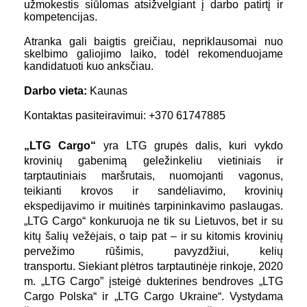
užmokestis siūlomas atsižvelgiant į darbo patirtį ir
kompetencijas.
Atranka gali baigtis greičiau, nepriklausomai nuo
skelbimo galiojimo laiko, todėl rekomenduojame
kandidatuoti kuo anksčiau.
Darbo vieta:
Kaunas
Kontaktas pasiteiravimui: +370 61747885
„LTG Cargo“
yra LTG grupės dalis, kuri vykdo
krovinių gabenimą geležinkeliu vietiniais ir
tarptautiniais maršrutais, nuomojanti vagonus,
teikianti krovos ir sandėliavimo, krovinių
ekspedijavimo ir muitinės tarpininkavimo paslaugas.
„LTG Cargo“ konkuruoja ne tik su Lietuvos, bet ir su
kitų šalių vežėjais, o taip pat – ir su kitomis krovinių
pervežimo rūšimis, pavyzdžiui, kelių
transportu. Siekiant plėtros tarptautinėje rinkoje, 2020
m. „LTG Cargo” įsteigė dukterines bendroves „LTG
Cargo Polska“ ir „LTG Cargo Ukraine“. Vystydama