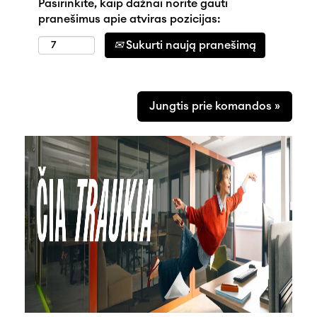
Pasirinkite, kaip dažnai norite gauti
pranešimus apie atviras pozicijas:
Sukurti naują pranešimą
Jungtis prie komandos »