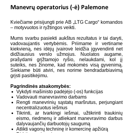
Manevrų operatorius (-ė) Palemone
Kviečiame prisijungti prie AB „LTG Cargo“ komandos
– motyvuotos ir ryžtingos veikti.
Mums svarbu pasiekti aukštus rezultatus ir tai daryti,
vadovaujantis vertybėmis. Priimame ir vertiname
kiekvieną, nes idėjų įvairovė leidžia įgyvendinti net
didžiausius verslo užmojus. Nuolatos augame,
prašydami grįžtamojo ryšio, nelaukdami, kol jį
suteiks, nes žinome, kad mokomės visą gyvenimą.
Siekiame būti atviri, nes norime bendradarbiavimą
grįsti pasitikėjimu.
Pagrindinės atsakomybės:
Vykdyti mašinisto padėjėjo (-os) funkcijas
Vadovauti manevravimo darbams
Rengti manevrinių sąstatų maršrutus, perjungiant
necentralizuotus iešmus
Tikrinti, ar tvarkingi iešmai, užtikrinti traukinių
eismo, riedmenų ir atliekant manevravimo darbus
dalyvaujančių darbuotojų saugumą
Atlikti vagonų techninę ir komercinę apžiūrą