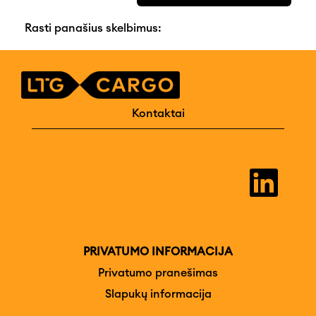
Rasti panašius skelbimus:
Kontaktai
A
t
i
d
a
r
o
m
PRIVATUMO INFORMACIJA
a
n
Privatumo pranešimas
a
Slapukų informacija
u
j