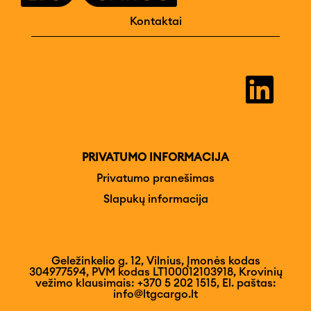
Kontaktai
A
t
i
d
a
r
o
m
PRIVATUMO INFORMACIJA
a
n
Privatumo pranešimas
a
Slapukų informacija
u
j
a
m
e
s
Geležinkelio g. 12, Vilnius, Įmonės kodas
k
304977594, PVM kodas LT100012103918, Krovinių
i
vežimo klausimais: +370 5 202 1515, El. paštas:
r
info@ltgcargo.lt
t