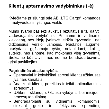
Klientų aptarnavimo vadybininkas (-ė)
Kviečiame prisijungti prie AB „LTG Cargo“ komandos
– motyvuotos ir ryžtingos veikti.
Mums svarbu pasiekti aukštus rezultatus ir tai daryti,
vadovaujantis vertybėmis. Priimame ir vertiname
kiekvieną, nes idėjų įvairovė leidžia įgyvendinti net
didžiausius verslo užmojus. Nuolatos augame,
prašydami grįžtamojo ryšio, nelaukdami, kol jį
suteiks, nes žinome, kad mokomės visą gyvenimą.
Siekiame būti atviri, nes norime bendradarbiavimą
grįsti pasitikėjimu.
Pagrindinės atsakomybės:
Operatyviai ir kokybiškai spręsti klientų užklausas
įvairiais kanalais
Analizuoti klientų poreikius ir teikti optimaliausius
sprendimus
Užtikrinti sklandų užklausų vykdymą bei inicijuoti
procesų tobulinimą
Bendradarbiauti su vidinėmis komandomis,
siekiant greito ir efektyvaus sprendimų