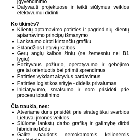
įgyvendinimo
Dalyvauti projektuose ir teikti siūlymus veiklos
efektyvumui didinti
Ko tikimės?
Klientų aptarnavimo patirties ir pagrindinių klientų
aptarnavimo principų išmanymo
Lankstumo dirbti kintančiu grafiku
Sklandžios lietuvių kalbos
Gerų anglų kalbos žinių (ne žemesniu nei B1
lygiu)
Pozityvaus požiūrio, operatyvumo ir gebėjimo
greitai orientuotis bei priimti sprendimus
Patirties vykdant aktyvius pardavimus
Patirties logistikos srityje - didelis privalumas
Iniciatyvumo, smalsumo ir noro prisidėti prie
procesų tobulinimo
Čia traukia, nes:
Atveriame duris prisidėti prie strategiškai svarbios
Lietuvai įmonės veiklos
Siūlome lankstų darbo grafiką ir galimybę dirbti
hibridiniu būdu
Galite naudotis nemokamomis kelionėmis