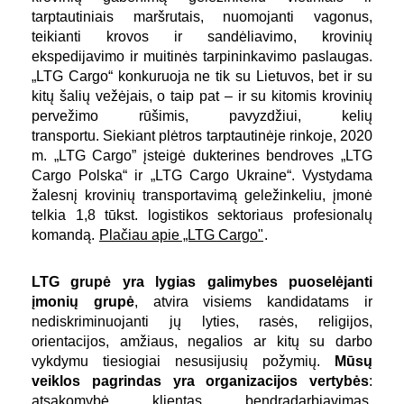
tarptautiniais maršrutais, nuomojanti vagonus,
teikianti krovos ir sandėliavimo, krovinių
ekspedijavimo ir muitinės tarpininkavimo paslaugas.
„LTG Cargo“ konkuruoja ne tik su Lietuvos, bet ir su
kitų šalių vežėjais, o taip pat – ir su kitomis krovinių
pervežimo rūšimis, pavyzdžiui, kelių
transportu. Siekiant plėtros tarptautinėje rinkoje, 2020
m. „LTG Cargo” įsteigė dukterines bendroves „LTG
Cargo Polska“ ir „LTG Cargo Ukraine“. Vystydama
žalesnį krovinių transportavimą geležinkeliu, įmonė
telkia 1,8 tūkst. logistikos sektoriaus profesionalų
komandą.
Plačiau apie „LTG Cargo"
.
LTG grupė yra lygias galimybes puoselėjanti
įmonių grupė
, atvira visiems kandidatams ir
nediskriminuojanti jų lyties, rasės, religijos,
orientacijos, amžiaus, negalios ar kitų su darbo
vykdymu tiesiogiai nesusijusių požymių.
Mūsų
veiklos pagrindas yra organizacijos vertybės
:
atsakomybė, klientas, bendradarbiavimas,