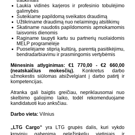
traukiniais
Laukia vidinės karjeros ir profesinio tobulėjimo
galimybės
Suteikiame papildomą sveikatos draudimą
Užtikriname draudimą nuo nelaimingų atsitikimų
Skatiname naudotis papildomomis apmokamomis
laisvomis dienomis
Raginame taupyti kartu su partnerių nuolaidomis
MELP programėlėje
Puoselėjame stiprią kultūrą, paremtą pasitikėjimu,
bendradarbiavimu ir prasmingomis vertybėmis
Mėnesinis atlyginimas: €1 770,00 -
€2 660,00
(neatskaičius mokesčių).
Konkretus darbo
užmokestis siūlomas atsižvelgiant į darbo patirtį ir
kompetencijas.
Atranka gali baigtis greičiau, nepriklausomai nuo
skelbimo galiojimo laiko, todėl rekomenduojame
kandidatuoti kuo anksčiau.
Darbo vieta:
Vilnius
„LTG Cargo“
yra LTG grupės dalis, kuri vykdo
krovinių gabenimą geležinkeliu vietiniais ir