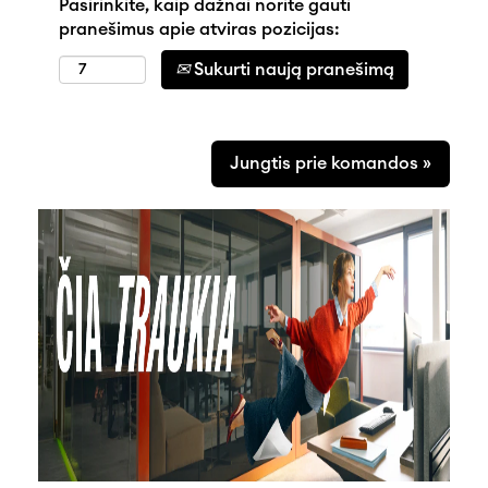
Pasirinkite, kaip dažnai norite gauti
pranešimus apie atviras pozicijas:
Sukurti naują pranešimą
Jungtis prie komandos »