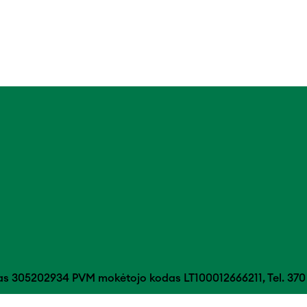
das 305202934 PVM mokėtojo kodas LT100012666211, Tel. 370 5