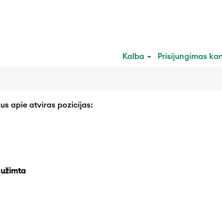
Ieškoti pagal miestą
Kalba
Prisijungimas ka
us apie atviras pozicijas:
 užimta