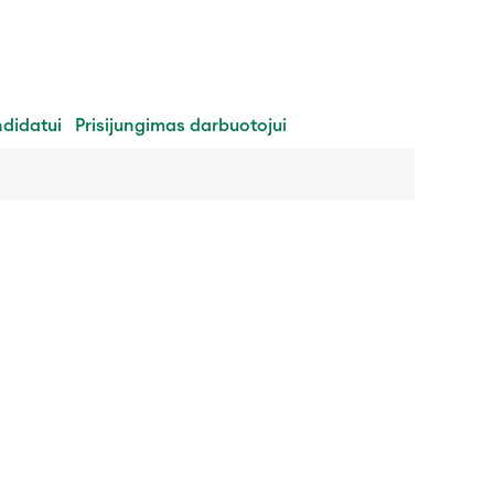
ndidatui
Prisijungimas darbuotojui
Panaikinti