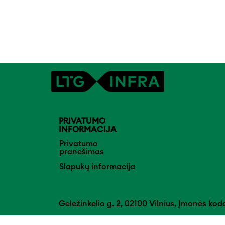
PRIVATUMO
INFORMACIJA
Privatumo
pranešimas
Slapukų informacija
Geležinkelio g. 2, 02100 Vilnius, Įmonės ko