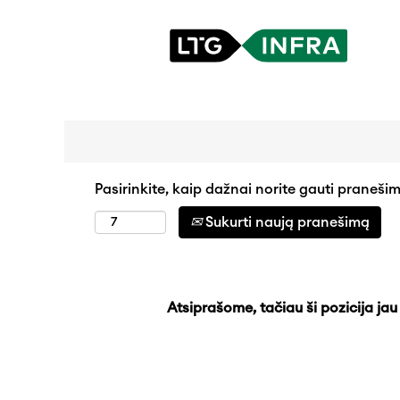
Ieškoti pagal raktinį žodį
Išplėstinė paieška
Pasirinkite, kaip dažnai norite gauti pranešim
Sukurti naują pranešimą
Atsiprašome, tačiau ši pozicija jau