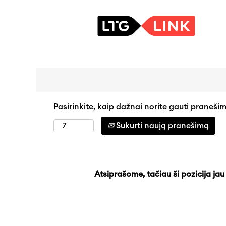
Ieškoti pagal raktinį žodį
Išplėstinė paieška
Pasirinkite, kaip dažnai norite gauti pranešim
Sukurti naują pranešimą
Atsiprašome, tačiau ši pozicija jau