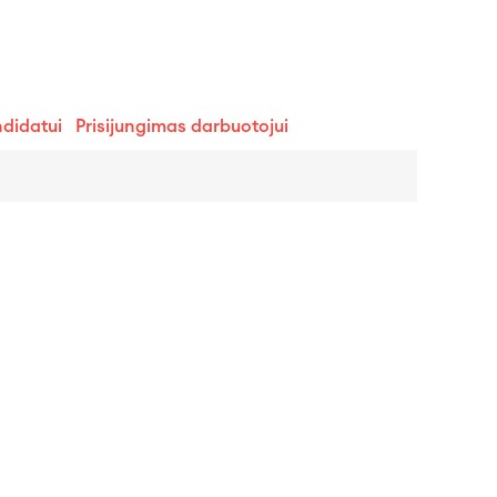
ndidatui
Prisijungimas darbuotojui
Panaikinti