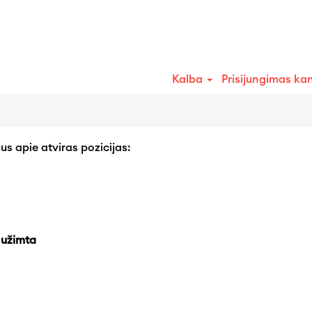
Ieškoti pagal miestą
Kalba
Prisijungimas ka
us apie atviras pozicijas:
 užimta