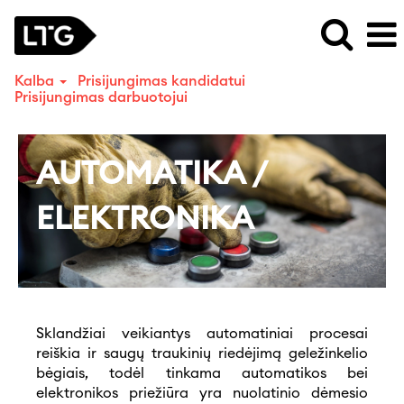
Kalba
Prisijungimas kandidatui
Prisijungimas darbuotojui
Automatika/Elektronika
AUTOMATIKA /
ELEKTRONIKA
Sklandžiai veikiantys automatiniai procesai
reiškia ir saugų traukinių riedėjimą geležinkelio
bėgiais, todėl tinkama automatikos bei
elektronikos priežiūra yra nuolatinio dėmesio