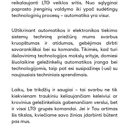
reikalaujanti LTG veiklos sritis. Nuo sąlyginai
paprasto įrenginių valdymo iki ypač sudėtingų
technologinių procesų – automatika yra visur.
Užtikrinant automatikos ir elektronikos tiekimo
sistemų techninę priežiūrą mums svarbus
kruopštumas ir atidumas, gebėjimas dirbti
savarankiškai bei su komanda. Tikimės, kad turi
išsilavinimą technologijos mokslų srityje, domiesi
šiuolaikine geležinkelių automatikos įranga bei
technologijomis, taip pat esi susipažinęs (-usi) su
naujausiais techniniais sprendimais.
Laiku, be trikdžių ir saugiai – tai svarbu ne tik
kiekvienam traukiniu keliaujančiam keleiviui ar
krovinius geležinkeliais gabenančiam verslui, bet
ir visai LTG grupės komandai. Jei ir Tau artimas
šis tikslas, kviečiame savo žinias įdarbinti būtent
pas mus.