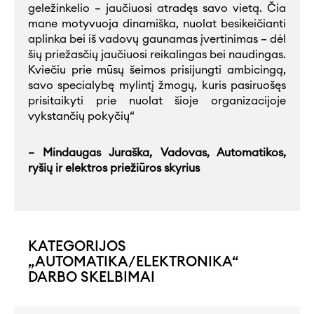
geležinkelio – jaučiuosi atradęs savo vietą. Čia
mane motyvuoja dinamiška, nuolat besikeičianti
aplinka bei iš vadovų gaunamas įvertinimas – dėl
šių priežasčių jaučiuosi reikalingas bei naudingas.
Kviečiu prie mūsų šeimos prisijungti ambicingą,
savo specialybę mylintį žmogų, kuris pasiruošęs
prisitaikyti prie nuolat šioje organizacijoje
vykstančių pokyčių“
– Mindaugas Juraška, Vadovas, Automatikos,
ryšių ir elektros priežiūros skyrius
KATEGORIJOS
„AUTOMATIKA/ELEKTRONIKA“
DARBO SKELBIMAI