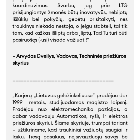
koordinavimas. Svarbu, jog prie LTG
prisijungiantys žmonės būtų inovatyvūs, nebijotų
iššūkių bei pokyčių, gebėtų prisitaikyti, nes
traukinys niekada nestoja, o jeigu stabteli, tai tik
tam, kad kažkas išliptų arba įliptų. Tad Tu turi būti
pasiruošęs (-usi) visada važiuoti!“
– Arvydas Dveilys, Vadovas, Techninės priežiūros
skyrius
____________________________________
„Karjerą „Lietuvos geležinkeliuose” pradėjau dar
1999 metais, studijuodamas magistro laipsnį.
Pradėjau nuo elektromechaniko pozicijos, o
dabar vadovauju Automatikos, ryšių ir elektros
priežiūros skyriui. Šiame skyriuje, trumpai tariant
– užtikriname, kad traukiniai važiuotų saugiai ir
laiku. Tiesą pasakius, neįsivaizduoju savęs be