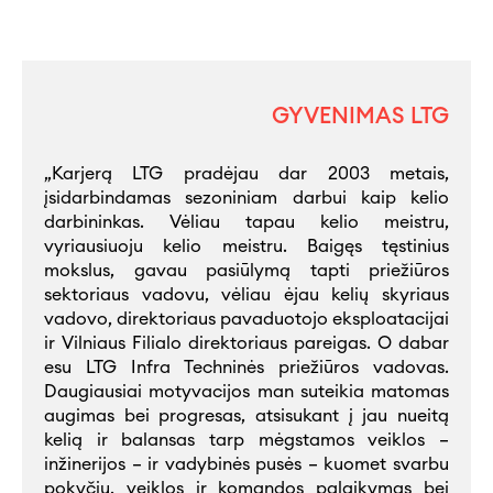
GYVENIMAS LTG
„Karjerą LTG pradėjau dar 2003 metais,
įsidarbindamas sezoniniam darbui kaip kelio
darbininkas. Vėliau tapau kelio meistru,
vyriausiuoju kelio meistru. Baigęs tęstinius
mokslus, gavau pasiūlymą tapti priežiūros
sektoriaus vadovu, vėliau ėjau kelių skyriaus
vadovo, direktoriaus pavaduotojo eksploatacijai
ir Vilniaus Filialo direktoriaus pareigas. O dabar
esu LTG Infra Techninės priežiūros vadovas.
Daugiausiai motyvacijos man suteikia matomas
augimas bei progresas, atsisukant į jau nueitą
kelią ir balansas tarp mėgstamos veiklos –
inžinerijos – ir vadybinės pusės – kuomet svarbu
pokyčių, veiklos ir komandos palaikymas bei