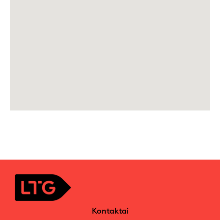
nuskaityti
toliau
esančio
galimo
ieškoti
žemėlapio.
Kontaktai