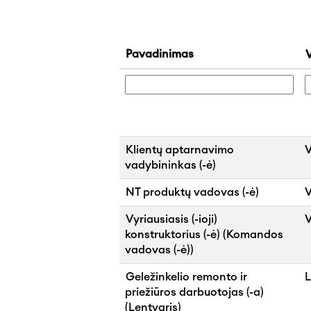
Pavadinimas
Klientų aptarnavimo
V
vadybininkas (-ė)
NT produktų vadovas (-ė)
V
Vyriausiasis (-ioji)
V
konstruktorius (-ė) (Komandos
vadovas (-ė))
Geležinkelio remonto ir
L
priežiūros darbuotojas (-a)
(Lentvaris)