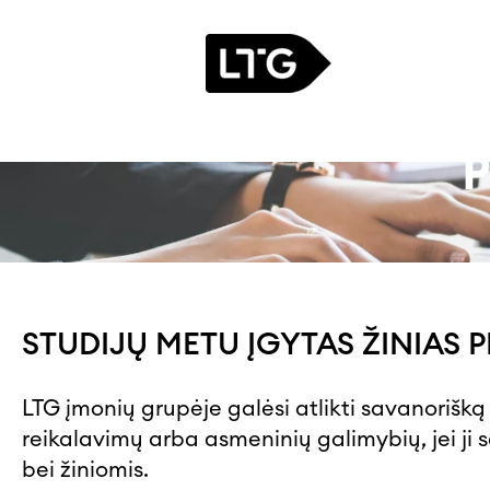
Praktika
P
STUDIJŲ METU ĮGYTAS ŽINIAS P
LTG įmonių grupėje galėsi atlikti savanorišk
reikalavimų arba asmeninių galimybių, jei ji s
bei žiniomis.