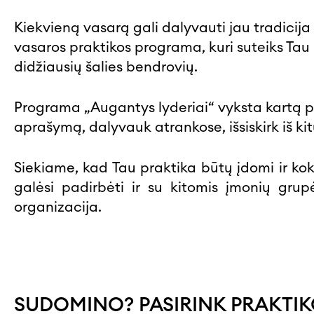
Kiekvieną vasarą gali dalyvauti jau tradicij
vasaros praktikos programa, kuri suteiks Tau p
didžiausių šalies bendrovių.
Programa „Augantys lyderiai“ vyksta kartą pe
aprašymą, dalyvauk atrankose, išsiskirk iš k
Siekiame, kad Tau praktika būtų įdomi ir koky
galėsi padirbėti ir su kitomis įmonių gru
organizacija.
SUDOMINO? PASIRINK PRAKTIK