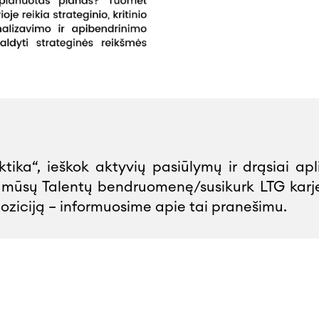
tika“, ieškok aktyvių pasiūlymų ir drąsiai ap
s į mūsų Talentų bendruomenę/susikurk LTG kar
oziciją – informuosime apie tai pranešimu.