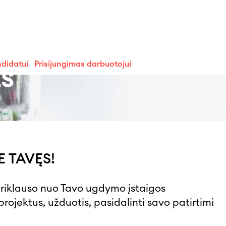
ndidatui
Prisijungimas darbuotojui
ĖS
E TAVĘS!
 priklauso nuo Tavo ugdymo įstaigos
rojektus, užduotis, pasidalinti savo patirtimi