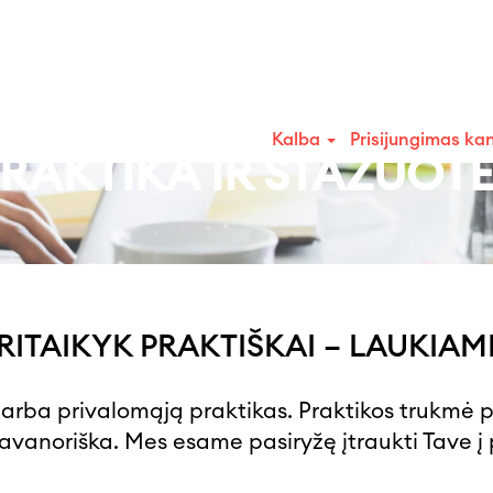
Kalba
Prisijungimas ka
RAKTIKA IR STAŽUOT
RITAIKYK PRAKTIŠKAI – LAUKIAM
ą arba privalomąją praktikas. Praktikos trukmė
avanoriška. Mes esame pasiryžę įtraukti Tave į p