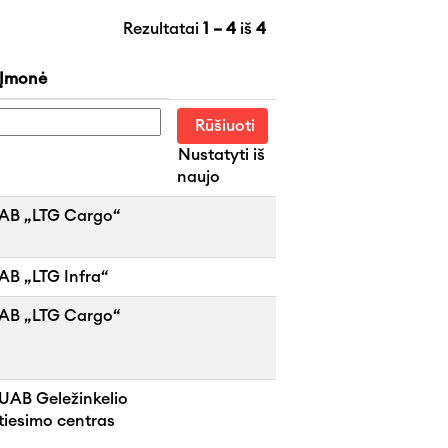
Rezultatai
1 – 4
iš
4
Įmonė
Nustatyti iš
naujo
AB „LTG Cargo“
AB „LTG Infra“
AB „LTG Cargo“
UAB Geležinkelio
tiesimo centras