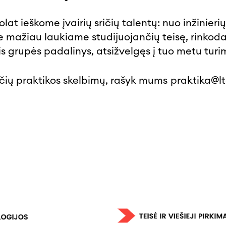
lat ieškome įvairių sričių talentų: nuo inžinierių
, ne mažiau laukiame studijuojančių teisę, rinko
ris grupės padalinys, atsižvelgęs į tuo metu turim
čių praktikos skelbimų, rašyk mums
praktika@lt