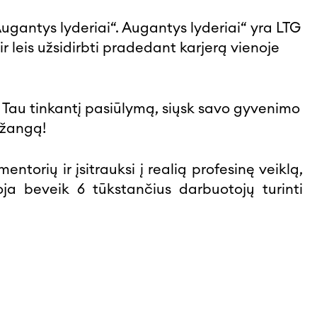
gantys lyderiai“. Augantys lyderiai“ yra LTG
r leis užsidirbti pradedant karjerą vienoje
k Tau tinkantį pasiūlymą, siųsk savo gyvenimo
ažangą!
torių ir įsitrauksi į realią profesinę veiklą,
ja beveik 6 tūkstančius darbuotojų turinti