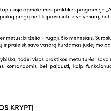
a tapusioje apmokamos praktikos programoje „Au
uikią progą ne tik įprasminti savo vasarą, bet i
r metus: birželio – rugpjūčio mėnesiais. Suras
itų ir praleisk savo vasarą kurdamas judėjimo p
biška, todėl visos praktikos metu turėsi savo men
pės komandomis bei pajausti, kaip funkcionuo
OS KRYPTĮ