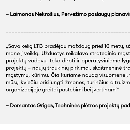
– Laimonas Nekrošius, Pervežimo paslaugų plana
__________________________________________
„Savo kelią LTG pradėjau maždaug prieš 10 metų, uži
mane į veiklą. Užduotys reikalavo strateginio mąst
projektų vadovu, teko dirbti ir operatyviniame ly
projektų – naujų traukinių pirkimai, skaitmeninė tr
mąstymu, kūrimu. Čia kuriame naudą visuomenei, ta
mūsų kviečiu prisijungti žmones, turinčius altruizm
organizacijoje greitai pastebimi bei įvertinami“
– Domantas Grigas, Techninės plėtros projektų pa