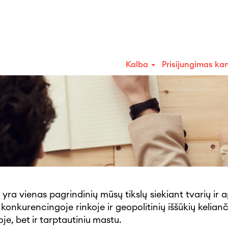
S
Kalba
Prisijungimas ka
yra vienas pagrindinių mūsų tikslų siekiant tvarių ir 
 konkurencingoje rinkoje ir geopolitinių iššūkių kelia
oje, bet ir tarptautiniu mastu.