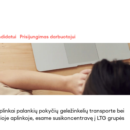
ndidatui
Prisijungimas darbuotojui
aplinkai palankių pokyčių geležinkelių transporte bei
nčioje aplinkoje, esame susikoncentravę į LTG grupės