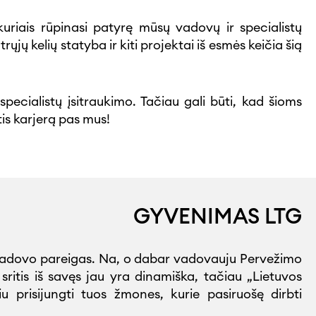
uriais rūpinasi patyrę mūsų vadovų ir specialistų
ųjų kelių statyba ir kiti projektai iš esmės keičia šią
pecialistų įsitraukimo. Tačiau gali būti, kad šioms
tis karjerą pas mus!
GYVENIMAS LTG
s vadovo pareigas. Na, o dabar vadovauju Pervežimo
ritis iš savęs jau yra dinamiška, tačiau „Lietuvos
prisijungti tuos žmones, kurie pasiruošę dirbti