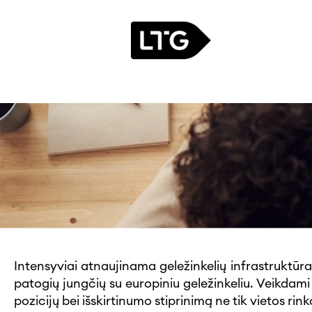
Projektų
valdymas
PROJEKTŲ VALDYMA
Intensyviai atnaujinama geležinkelių infrastruktūra 
patogių jungčių su europiniu geležinkeliu. Veikdami
pozicijų bei išskirtinumo stiprinimą ne tik vietos rink