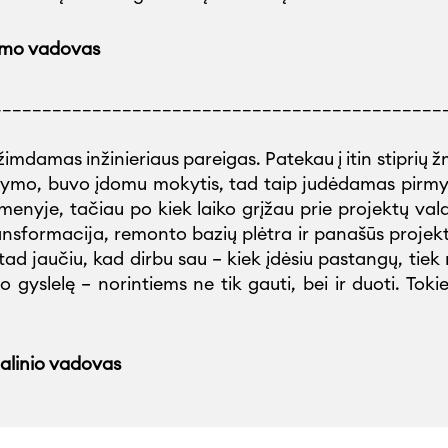
vimo vadovas
_____________________________________________
mdamas inžinieriaus pareigas. Patekau į itin stiprių 
ymo, buvo įdomu mokytis, tad taip judėdamas pirmyn, 
gmenyje, tačiau po kiek laiko grįžau prie projektų va
ansformacija, remonto bazių plėtra ir panašūs projekt
d jaučiu, kad dirbu sau – kiek įdėsiu pastangų, tiek
o gyslelę – norintiems ne tik gauti, bei ir duoti. Toki
dalinio vadovas