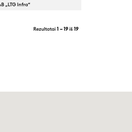
B „LTG Infra“
Rezultatai
1 – 19
iš
19