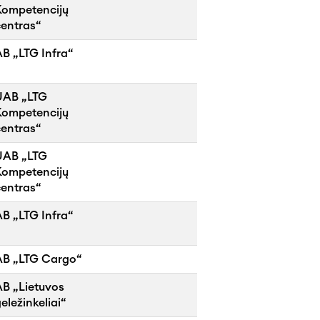
Kompetencijų
centras“
B „LTG Infra“
UAB „LTG
Kompetencijų
centras“
UAB „LTG
Kompetencijų
centras“
B „LTG Infra“
AB „LTG Cargo“
AB „Lietuvos
eležinkeliai“