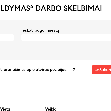
ALDYMAS“ DARBO SKELBIMAI
Ieškoti pagal miestą
uti pranešimus apie atviras pozicijas:
Sukurt
Vieta
Veikla