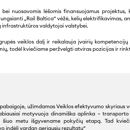
s bei nuosavomis lėšomis finansuojamus projektus, k
sianti „Rail Baltica“ vėžė, kelių elektrifikavimas, antr
infrastruktūros valdytojai valstybei.
ės veiklos dalį ir reikalauja įvairių kompetencijų s
ių, todėl kviečiame peržvelgti atviras pozicijas ir rink
etų pabaigoje, užimdamas Veiklos efektyvumo skyriau
biausiai motyvuoja dinamiška aplinka – transporto s
šiuo metu išgyvename pokyčių etapą. Tad kviečiu 
avo indėlį vardan geriausių rezultatų“