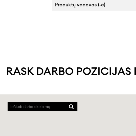
Produktų vadovas (-ė)
RASK DARBO POZICIJAS 
Ekrano
skaitytuvams
nepavyksta
nuskaityti
toliau
esančio