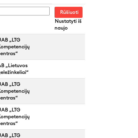
Nustatyti iš
naujo
UAB „LTG
Kompetencijų
centras“
AB „Lietuvos
eležinkeliai“
UAB „LTG
Kompetencijų
centras“
UAB „LTG
Kompetencijų
centras“
UAB „LTG