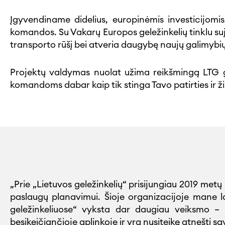
Įgyvendiname didelius, europinėmis investicijomi
komandos. Su Vakarų Europos geležinkelių tinklu sujung
transporto rūšį bei atveria daugybę naujų galimybių 
Projektų valdymas nuolat užima reikšmingą LTG grup
komandoms dabar kaip tik stinga Tavo patirties ir žin
„Prie „Lietuvos geležinkelių“ prisijungiau 2019 m
paslaugų planavimui. Šioje organizacijoje mane la
geležinkeliuose“ vyksta dar daugiau veiksmo – 
besikeičiančioje aplinkoje ir yra nusiteikę atnešti s