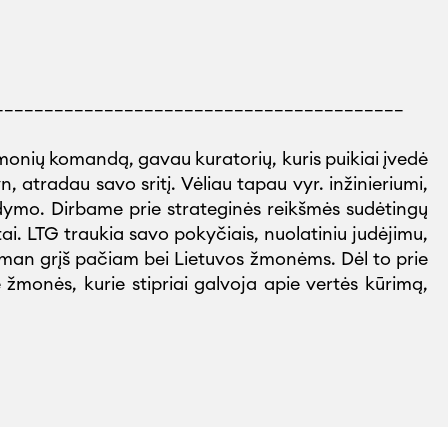
_________________________________________
žmonių komandą, gavau kuratorių, kuris puikiai įvedė
atradau savo sritį. Vėliau tapau vyr. inžinieriumi,
ldymo. Dirbame prie strateginės reikšmės sudėtingų
ai. LTG traukia savo pokyčiais, nuolatiniu judėjimu,
 man grįš pačiam bei Lietuvos žmonėms. Dėl to prie
e žmonės, kurie stipriai galvoja apie vertės kūrimą,