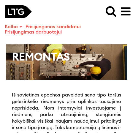
Kalba
Prisijungimas kandidatui
Prisijungimas darbuotojui
Remontas
REMONTAS
Iš sovietinės epochos paveldėti seno tipo taršūs
geležinkelio riedmenys prie aplinkos tausojimo
neprisideda. Nors intensyviai investuojame į
riedmenų parko atnaujinimą, stengiamės
kokybiškai visiškai naujam naudojimui pritaikyti
ir seno tipo įrangą. Toks kompetencijų gilinimas ir