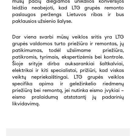
mūsų pačių diegiamos unikalios konversijos
leidžia neabejoti, kad LTG grupės remonto
paslaugos peržengs Lietuvos ribas ir bus
paklausios užsienio šalyse.
Dar viena svarbi mūsų veiklos sritis yra LTG
grupės valdomos turto priežiūra ir remontas, jų
patikimumas, todėl užsiimame priežiūra,
patikromis, tyrimais, ekspertizėmis bei kontrole.
Šioje srityje dirba auksarankiai šaltkalviai,
elektrikai ir kiti specialistai, prižiūri, kad viskas
veiktų nepriekaištingai. LTG grupės veiklos
specifika apima ir geležinkelio riedmenų
priežiūrą bei remontą, jei nutinka eismo įvykiai –
eismo pralaidumą atstatantį jų padarinių
likvidavimą.