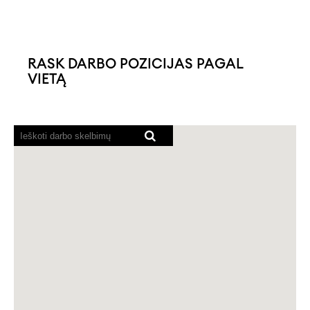
RASK DARBO POZICIJAS PAGAL
VIETĄ
Ekrano
skaitytuvams
nepavyksta
nuskaityti
toliau
esančio
galimo
ieškoti
žemėlapio.