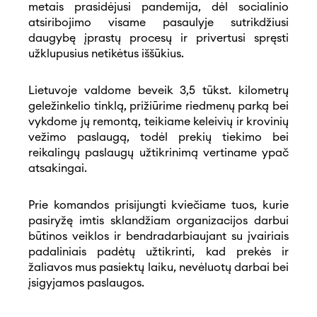
metais prasidėjusi pandemija, dėl socialinio
atsiribojimo visame pasaulyje sutrikdžiusi
daugybę įprastų procesų ir privertusi spręsti
užklupusius netikėtus iššūkius.
Lietuvoje valdome beveik 3,5 tūkst. kilometrų
geležinkelio tinklą, prižiūrime riedmenų parką bei
vykdome jų remontą, teikiame keleivių ir krovinių
vežimo paslaugą, todėl prekių tiekimo bei
reikalingų paslaugų užtikrinimą vertiname ypač
atsakingai.
Prie komandos prisijungti kviečiame tuos, kurie
pasiryžę imtis sklandžiam organizacijos darbui
būtinos veiklos ir bendradarbiaujant su įvairiais
padaliniais padėtų užtikrinti, kad prekės ir
žaliavos mus pasiektų laiku, nevėluotų darbai bei
įsigyjamos paslaugos.