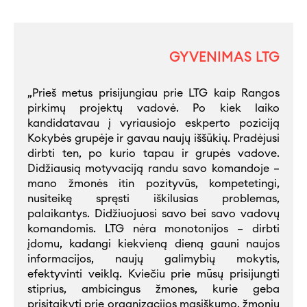
GYVENIMAS LTG
„Prieš metus prisijungiau prie LTG kaip Rangos
pirkimų projektų vadovė. Po kiek laiko
kandidatavau į vyriausiojo eskperto poziciją
Kokybės grupėje ir gavau naujų iššūkių. Pradėjusi
dirbti ten, po kurio tapau ir grupės vadove.
Didžiausią motyvaciją randu savo komandoje –
mano žmonės itin pozityvūs, kompetetingi,
nusiteikę spręsti iškilusias problemas,
palaikantys. Didžiuojuosi savo bei savo vadovų
komandomis. LTG nėra monotonijos – dirbti
įdomu, kadangi kiekvieną dieną gauni naujos
informacijos, naujų galimybių mokytis,
efektyvinti veiklą. Kviečiu prie mūsų prisijungti
stiprius, ambicingus žmones, kurie geba
prisitaikyti prie organizacijos masiškumo, žmonių