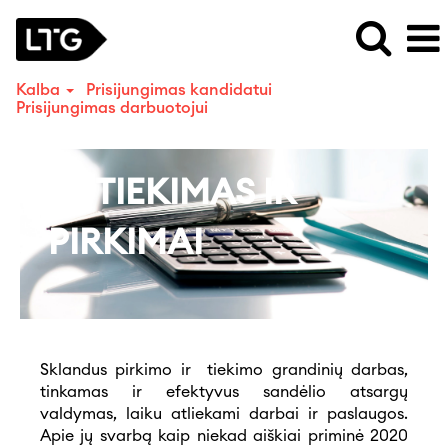
Kalba
Prisijungimas kandidatui
Prisijungimas darbuotojui
Tiekimas
/
TIEKIMAS IR
Pirkimai
PIRKIMAI
Sklandus pirkimo ir tiekimo grandinių darbas,
tinkamas ir efektyvus sandėlio atsargų
valdymas, laiku atliekami darbai ir paslaugos.
Apie jų svarbą kaip niekad aiškiai priminė 2020