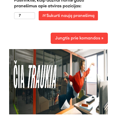
Pasirinkite, kaip dažnai norite gauti
pranešimus apie atviras pozicijas:
Sukurti naują pranešimą
Jungtis prie komandos »