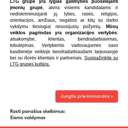
LTG grupė yra lygias galimybes puoselėjanti
įmonių grupė
, atvira visiems kandidatams ir
nediskriminuojanti jų lyties, rasės, religijos,
orientacijos, amžiaus, negalios ar kitų su darbo
vykdymu tiesiogiai nesusijusių požymių.
Mūsų
veiklos pagrindas yra organizacijos vertybės
:
atsakomybė, klientas, bendradarbiavimas,
tobulėjimas. Vertybėmis vadovaujamės savo
kasdienėje veikloje bendradarbiaudami tarpusavyje
bei su išorės klientais ir partneriais.
Susipažinkite su
LTG grupės kultūra.
Jungtis prie komandos »
Rasti panašius skelbimus:
Eismo valdymas