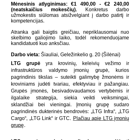
Mėnesinis atlyginimas: €1 490,00 -
€2 240,00
(neatskaičius mokesčių).
Konkretus darbo
užmokestis siūlomas atsižvelgiant į darbo patirtį ir
kompetencijas.
Atranka gali baigtis greičiau, nepriklausomai nuo
skelbimo galiojimo laiko, todėl rekomenduojame
kandidatuoti kuo anksčiau.
Darbo vieta:
Šiauliai, Geležinkelio g. 20 (Šilėnai)
LTG grupė
yra krovinių, keleivių vežimo ir
infrastruktūros valdymo įmonių grupė, kurios
pagrindinis tikslas – suteikti galimybę žmonėms ir
kroviniams judėti tvariau, efektyviau ir pažangiau.
Grupės įmonės, besivadovaudamos vertybėmis ir
ilgalaike strategija, siekia veikti veiksmingai,
sklandžiai bei vieningai. Įmonių grupę sudaro
pagrindinės dukterinės bendrovės: „LTG Infra“, „LTG
Cargo“, „LTG Link“ ir GTC.
Plačiau apie LTG įmonių
grupę
.