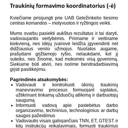
Traukinių formavimo koordinatorius (-ė)
Kviečiame prisijungti prie UAB Geležinkelio tiesimo
centras komandos – motyvuotos ir ryžtingos veikti.
Mums svarbu pasiekti aukštus rezultatus ir tai daryti,
vadovaujantis vertybėmis. Priimame ir vertiname
kiekvieną, nes idėjų įvairovė leidžia įgyvendinti net
didžiausius verslo užmojus. Nuolatos augame,
prašydami grįžtamojo ryšio, nelaukdami, kol jį
suteiks, nes žinome, kad mokomės visą gyvenimą.
Siekiame būti atviri, nes norime bendradarbiavimą
grįsti pasitikėjimu.
Pagrindinės atsakomybės:
Vadovauti ir kontroliuoti ūkinių traukinių
manevravimo procesus formuojant sąstatus,
užtikrinant tinkamą užduočių atlikimą ir darbuotojų
saugumą
Informuoti vadovą apie pastebėtus darbo
organizavimo, techninius, technologinius ar darbų
saugos pažeidimus
Vadovautis visais galiojančiais TNN, ET, GTEST ir
kitų instrukcijų reikalavimais, formuoti traukinius