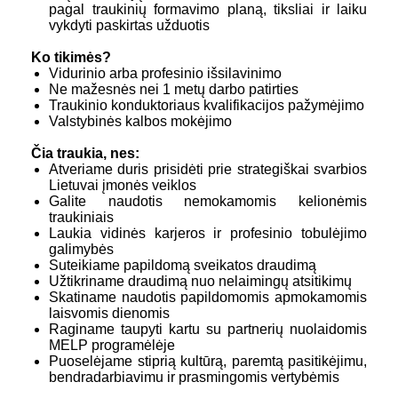
pagal traukinių formavimo planą, tiksliai ir laiku
vykdyti paskirtas užduotis
Ko tikimės?
Vidurinio arba profesinio išsilavinimo
Ne mažesnės nei 1 metų darbo patirties
Traukinio konduktoriaus kvalifikacijos pažymėjimo
Valstybinės kalbos mokėjimo
Čia traukia, nes:
Atveriame duris prisidėti prie strategiškai svarbios
Lietuvai įmonės veiklos
Galite naudotis nemokamomis kelionėmis
traukiniais
Laukia vidinės karjeros ir profesinio tobulėjimo
galimybės
Suteikiame papildomą sveikatos draudimą
Užtikriname draudimą nuo nelaimingų atsitikimų
Skatiname naudotis papildomomis apmokamomis
laisvomis dienomis
Raginame taupyti kartu su partnerių nuolaidomis
MELP programėlėje
Puoselėjame stiprią kultūrą, paremtą pasitikėjimu,
bendradarbiavimu ir prasmingomis vertybėmis