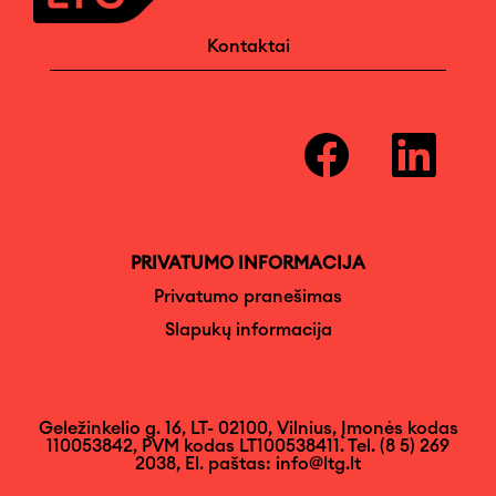
Kontaktai
A
A
t
t
i
i
d
d
a
a
r
r
o
o
m
m
PRIVATUMO INFORMACIJA
a
a
n
n
Privatumo pranešimas
a
a
Slapukų informacija
u
u
j
j
a
a
m
m
e
e
s
s
Geležinkelio g. 16, LT- 02100, Vilnius, Įmonės kodas
k
k
110053842, PVM kodas LT100538411. Tel. (8 5) 269
i
i
2038, El. paštas: info@ltg.lt
r
r
t
t