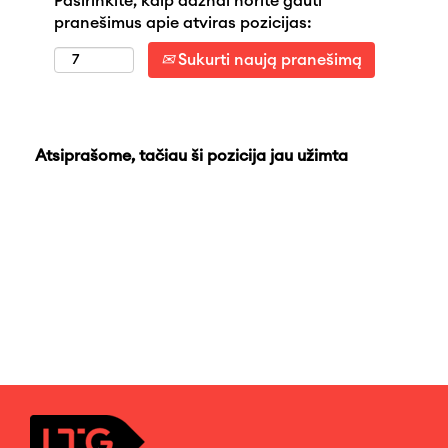
Pasirinkite, kaip dažnai norite gauti
pranešimus apie atviras pozicijas:
Sukurti naują pranešimą
Atsiprašome, tačiau ši pozicija jau užimta