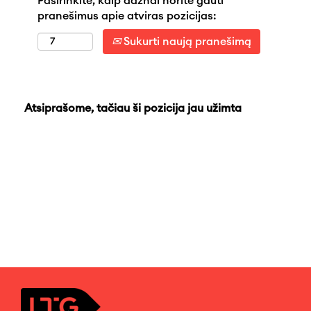
Pasirinkite, kaip dažnai norite gauti
pranešimus apie atviras pozicijas:
Sukurti naują pranešimą
Atsiprašome, tačiau ši pozicija jau užimta