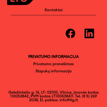
Kontaktai
A
A
t
t
i
i
d
d
a
a
r
r
o
o
m
m
PRIVATUMO INFORMACIJA
a
a
n
n
Privatumo pranešimas
a
a
Slapukų informacija
u
u
j
j
a
a
m
m
e
e
s
s
Geležinkelio g. 16, LT- 02100, Vilnius, Įmonės kodas
k
k
110053842, PVM kodas LT100538411. Tel. (8 5) 269
i
i
2038, El. paštas: info@ltg.lt
r
r
t
t